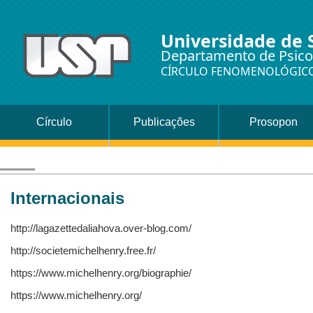
Universidade de 
Departamento de Psicol
CÍRCULO FENOMENOLÓGICO 
Círculo
Publicações
Prosopon
fenomenológico da
vida e da clínica
Internacionais
http://lagazettedaliahova.over-blog.com/
http://societemichelhenry.free.fr/
https://www.michelhenry.org/biographie/
https://www.michelhenry.org/